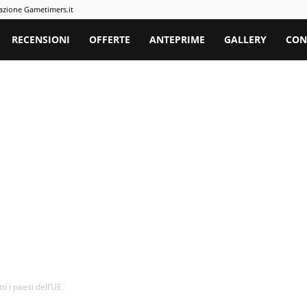
azione Gametimers.it
rs
RECENSIONI
OFFERTE
ANTEPRIME
GALLERY
CON
ti i paesi dell’UE