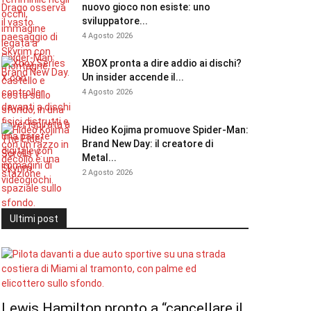
nuovo gioco non esiste: uno
sviluppatore...
4 Agosto 2026
XBOX pronta a dire addio ai dischi?
Un insider accende il...
4 Agosto 2026
Hideo Kojima promuove Spider-Man:
Brand New Day: il creatore di
Metal...
2 Agosto 2026
Ultimi post
Lewis Hamilton pronto a “cancellare il