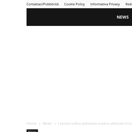
Contattaci/Pubblicità
Cookie Policy
Informativa Privacy
Red
Gametime
NEWS
Home
News
I servizi online potranno essere utilizzati in tut
News