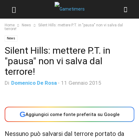
Home
News
Silent Hills: mettere P.T. in "pausa" non vi salva dal
terrore!
News
Silent Hills: mettere P.T. in
"pausa" non vi salva dal
terrore!
Di
Domenico De Rosa
-
11 Gennaio 2015
G
Aggiungici come fonte preferita su Google
Nessuno può salvarsi dal terrore portato da