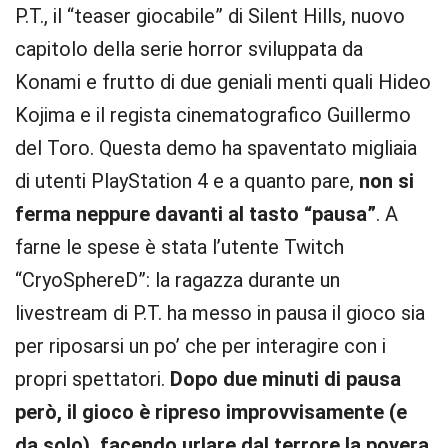
P.T., il “teaser giocabile” di Silent Hills, nuovo
capitolo della serie horror sviluppata da
Konami e frutto di due geniali menti quali Hideo
Kojima e il regista cinematografico Guillermo
del Toro. Questa demo ha spaventato migliaia
di utenti PlayStation 4 e a quanto pare,
non si
ferma neppure davanti al tasto “pausa”
. A
farne le spese è stata l’utente Twitch
“CryoSphereD”: la ragazza durante un
livestream di P.T. ha messo in pausa il gioco sia
per riposarsi un po’ che per interagire con i
propri spettatori.
Dopo due minuti di pausa
però, il gioco è ripreso improvvisamente (e
da solo), facendo urlare dal terrore la povera