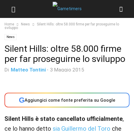
Home
News
Silent Hills: oltre 58.000 firme per far proseguirne lo
sviluppo
News
Silent Hills: oltre 58.000 firme
per far proseguirne lo sviluppo
Di
Matteo Tontini
-
3 Maggio 2015
G
Aggiungici come fonte preferita su Google
Silent Hills è stato cancellato ufficialmente
,
ce lo hanno detto
sia Guillermo del Toro
che