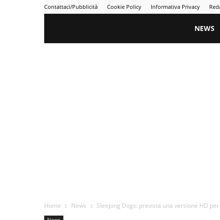
Contattaci/Pubblicità
Cookie Policy
Informativa Privacy
Red
Gametime
NEWS
Home
News
Sleeping Dogs: prevista una versione HD per
News