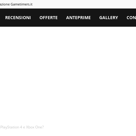
azione Gametimers.it
rs
RECENSIONI
OFFERTE
ANTEPRIME
GALLERY
CON
 PlayStation 4 e Xbox One?