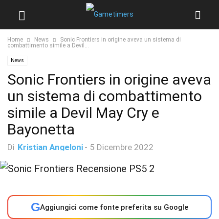
Home
News
Sonic Frontiers in origine aveva un sistema di
combattimento simile a Devil...
News
Sonic Frontiers in origine aveva
un sistema di combattimento
simile a Devil May Cry e
Bayonetta
Di
Kristian Angeloni
-
5 Dicembre 2022
G
Aggiungici come fonte preferita su Google