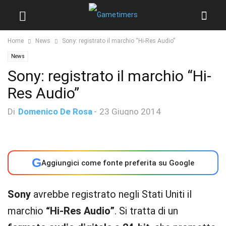
Home
News
Sony: registrato il marchio “Hi-Res Audio”
News
Sony: registrato il marchio “Hi-
Res Audio”
Di
Domenico De Rosa
-
23 Giugno 2014
G
Aggiungici come fonte preferita su Google
Sony
avrebbe registrato negli Stati Uniti il
marchio
“Hi-Res Audio”
. Si tratta di un