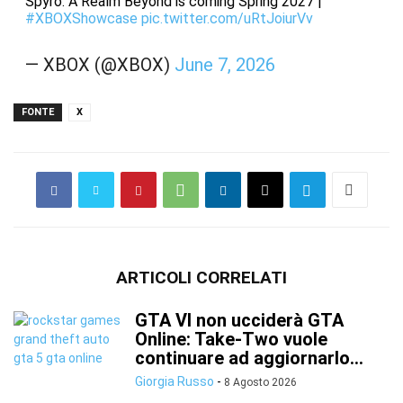
Spyro: A Realm Beyond is coming Spring 2027 |
#XBOXShowcase
pic.twitter.com/uRtJoiurVv
— XBOX (@XBOX)
June 7, 2026
FONTE
X
ARTICOLI CORRELATI
GTA VI non ucciderà GTA
Online: Take-Two vuole
continuare ad aggiornarlo...
Giorgia Russo
-
8 Agosto 2026