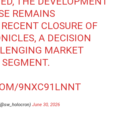
TED, THE DEVELOPMENT
PSE REMAINS
 RECENT CLOSURE OF
ICLES, A DECISION
LLENGING MARKET
T SEGMENT.
COM/9NXC91LNNT
 (@sw_holocron)
June 30, 2026