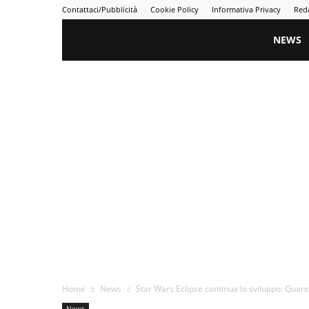
Contattaci/Pubblicità
Cookie Policy
Informativa Privacy
Red
Gametime
NEWS
Home
News
Star Wars Eclipse continua lo sviluppo: Quant
News