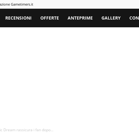
azione Gametimers.it
rs
RECENSIONI
OFFERTE
ANTEPRIME
GALLERY
CON
ic Dream rassicura i fan dopo...