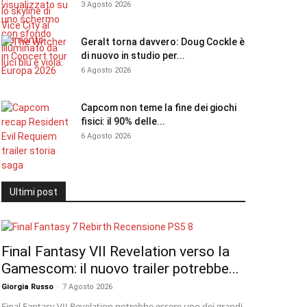
3 Agosto 2026
Geralt torna davvero: Doug Cockle è
di nuovo in studio per...
6 Agosto 2026
Capcom non teme la fine dei giochi
fisici: il 90% delle...
6 Agosto 2026
Ultimi post
Final Fantasy VII Revelation verso la
Gamescom: il nuovo trailer potrebbe...
Giorgia Russo
-
7 Agosto 2026
Final Fantasy VII Revelation potrebbe essere uno dei grandi