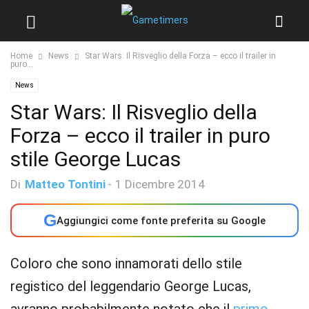
Home
News
Star Wars: Il Risveglio della Forza – ecco il trailer in
puro...
News
Star Wars: Il Risveglio della
Forza – ecco il trailer in puro
stile George Lucas
Di
Matteo Tontini
-
1 Dicembre 2014
G
Aggiungici come fonte preferita su Google
Coloro che sono innamorati dello stile
registico del leggendario George Lucas,