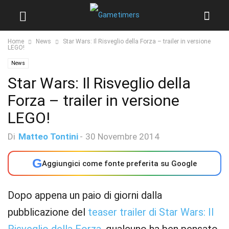
Home
News
Star Wars: Il Risveglio della Forza – trailer in versione
LEGO!
News
Star Wars: Il Risveglio della
Forza – trailer in versione
LEGO!
Di
Matteo Tontini
-
30 Novembre 2014
G
Aggiungici come fonte preferita su Google
Dopo appena un paio di giorni dalla
pubblicazione del
teaser trailer di Star Wars: Il