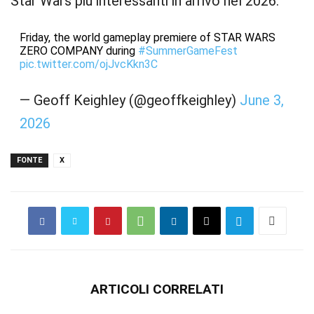
Star Wars più interessanti in arrivo nel 2026.
Friday, the world gameplay premiere of STAR WARS
ZERO COMPANY during
#SummerGameFest
pic.twitter.com/ojJvcKkn3C
— Geoff Keighley (@geoffkeighley)
June 3,
2026
FONTE
X
ARTICOLI CORRELATI