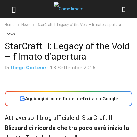
Home
News
StarCraft II: Legacy of the Void – filmato d’apertura
News
StarCraft II: Legacy of the Void
– filmato d’apertura
Di
Diego Cortese
-
13 Settembre 2015
G
Aggiungici come fonte preferita su Google
Attraverso il blog ufficiale di StarCraft II,
Blizzard ci ricorda che tra poco avrà inizio la