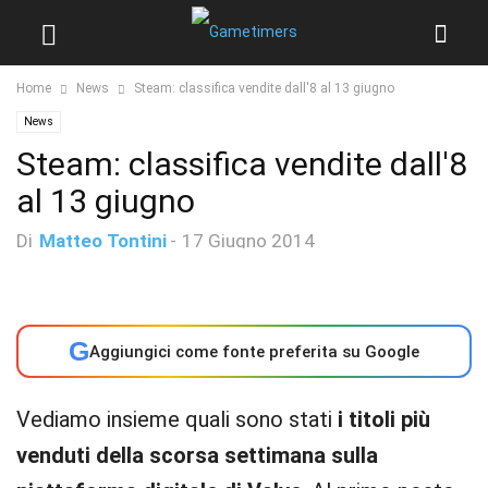
Home
News
Steam: classifica vendite dall'8 al 13 giugno
News
Steam: classifica vendite dall'8
al 13 giugno
Di
Matteo Tontini
-
17 Giugno 2014
G
Aggiungici come fonte preferita su Google
Vediamo insieme quali sono stati
i titoli più
venduti della scorsa settimana sulla