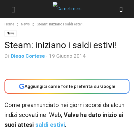
Home
News
Steam: iniziano i saldi estivi!
News
Steam: iniziano i saldi estivi!
Di
Diego Cortese
-
19 Giugno 2014
G
Aggiungici come fonte preferita su Google
Come preannunciato nei giorni scorsi da alcuni
indizi scovati nel Web,
Valve ha dato inizio ai
suoi attesi
saldi estivi
.