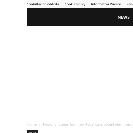
Contattaci/Pubblicità
Cookie Policy
Informativa Privacy
Red
Gametime
NEWS
Home
News
Steam Summer Adventure: alcuni utenti cerca
News