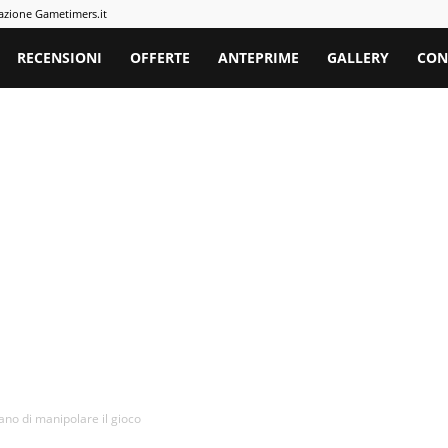
azione Gametimers.it
rs
RECENSIONI
OFFERTE
ANTEPRIME
GALLERY
CON
no di manipolare il gioco