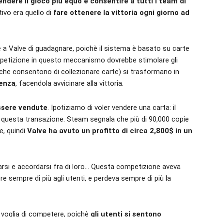
rendere il gioco più equo e consentire a tutti i team di
tivo era quello di
fare ottenere la vittoria ogni giorno ad
Valve di guadagnare, poichè il sistema è basato su carte
competizione in questo meccanismo dovrebbe stimolare gli
i (che consentono di collezionare carte) si trasformano in
nenza
, facendola avvicinare alla vittoria.
ssere vendute
. Ipotiziamo di voler vendere una carta: il
u questa transazione. Steam segnala che più di 90,000 copie
e, quindi
Valve ha avuto un profitto di circa 2,800$ in un
zarsi e accordarsi fra di loro… Questa competizione aveva
e sempre di più agli utenti, e perdeva sempre di più la
voglia di competere, poichè
gli utenti si sentono