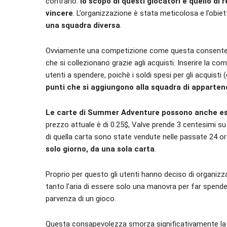
contrario:
lo scopo di questi giocatori è quello di 
vincere
. L’organizzazione è stata meticolosa e l’obiet
una squadra diversa
.
Ovviamente una competizione come questa consente a 
che si collezionano grazie agli acquisti. Inserire la 
utenti a spendere, poichè i soldi spesi per gli acquist
punti che si aggiungono alla squadra di apparte
Le carte di Summer Adventure possono anche e
prezzo attuale è di 0.25$, Valve prende 3 centesimi s
di quella carta sono state vendute nelle passate 24 or
solo giorno, da una sola carta
.
Proprio per questo gli utenti hanno deciso di organiz
tanto l’aria di essere solo una manovra per far spender
parvenza di un gioco.
Questa consapevolezza smorza significativamente la 