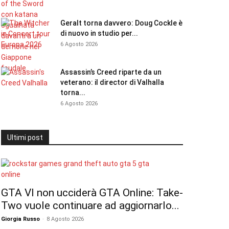
Geralt torna davvero: Doug Cockle è
di nuovo in studio per...
6 Agosto 2026
Assassin’s Creed riparte da un
veterano: il director di Valhalla
torna...
6 Agosto 2026
Ultimi post
GTA VI non ucciderà GTA Online: Take-
Two vuole continuare ad aggiornarlo...
Giorgia Russo
-
8 Agosto 2026