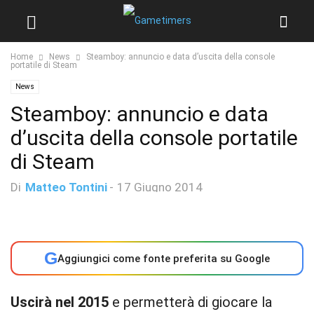
Home
News
Steamboy: annuncio e data d’uscita della console
portatile di Steam
News
Steamboy: annuncio e data
d’uscita della console portatile
di Steam
Di
Matteo Tontini
-
17 Giugno 2014
G
Aggiungici come fonte preferita su Google
Uscirà nel 2015
e permetterà di giocare la