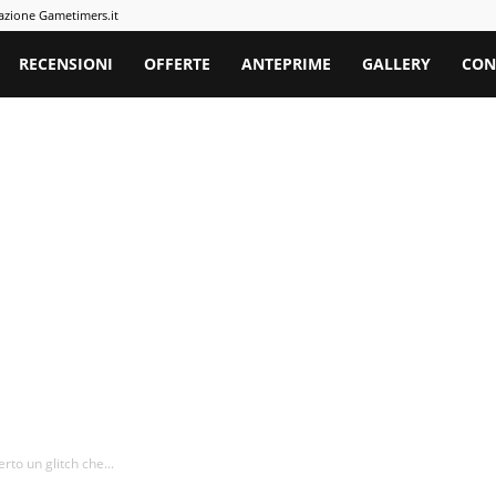
azione Gametimers.it
rs
RECENSIONI
OFFERTE
ANTEPRIME
GALLERY
CON
to un glitch che...