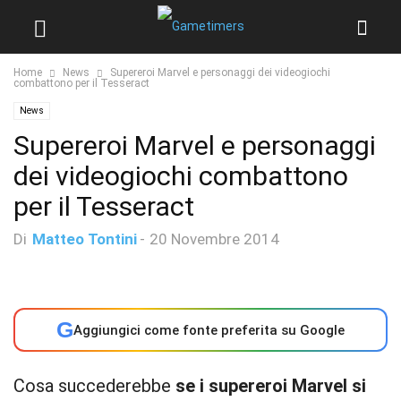
Home
News
Supereroi Marvel e personaggi dei videogiochi
combattono per il Tesseract
News
Supereroi Marvel e personaggi
dei videogiochi combattono
per il Tesseract
Di
Matteo Tontini
-
20 Novembre 2014
G
Aggiungici come fonte preferita su Google
Cosa succederebbe
se i supereroi Marvel si