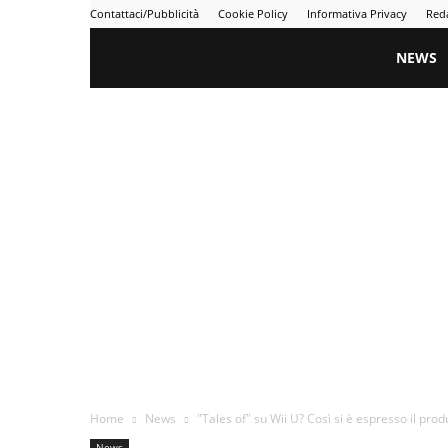
Contattaci/Pubblicità
Cookie Policy
Informativa Privacy
Red
Gametime
NEWS
Home
News
"Tales of" su Wii U? Così si è espresso il prod
News