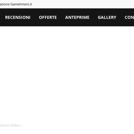
azione Gametimers.it
rs
RECENSIONI
OFFERTE
ANTEPRIME
GALLERY
CON
uttore Hideo...