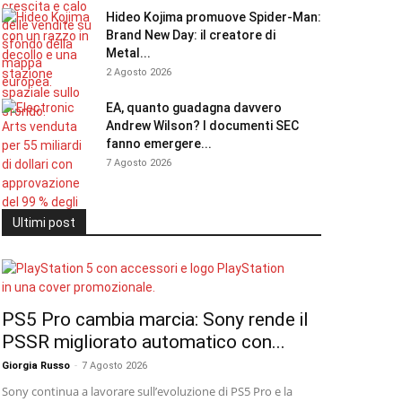
Hideo Kojima promuove Spider-Man:
Brand New Day: il creatore di
Metal...
2 Agosto 2026
EA, quanto guadagna davvero
Andrew Wilson? I documenti SEC
fanno emergere...
7 Agosto 2026
Ultimi post
PS5 Pro cambia marcia: Sony rende il
PSSR migliorato automatico con...
Giorgia Russo
-
7 Agosto 2026
Sony continua a lavorare sull’evoluzione di PS5 Pro e la