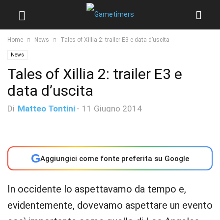
Home
News
Tales of Xillia 2: trailer E3 e data d’uscita
News
Tales of Xillia 2: trailer E3 e
data d’uscita
Di
Matteo Tontini
-
11 Giugno 2014
G
Aggiungici come fonte preferita su Google
In occidente lo aspettavamo da tempo e,
evidentemente, dovevamo aspettare un evento