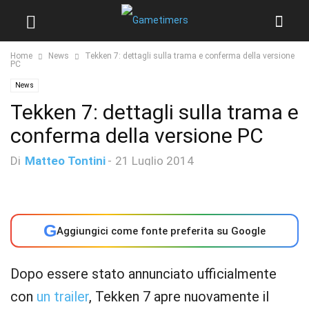
Home
News
Tekken 7: dettagli sulla trama e conferma della versione
PC
News
Tekken 7: dettagli sulla trama e
conferma della versione PC
Di
Matteo Tontini
-
21 Luglio 2014
G
Aggiungici come fonte preferita su Google
Dopo essere stato annunciato ufficialmente
con
un trailer
, Tekken 7 apre nuovamente il