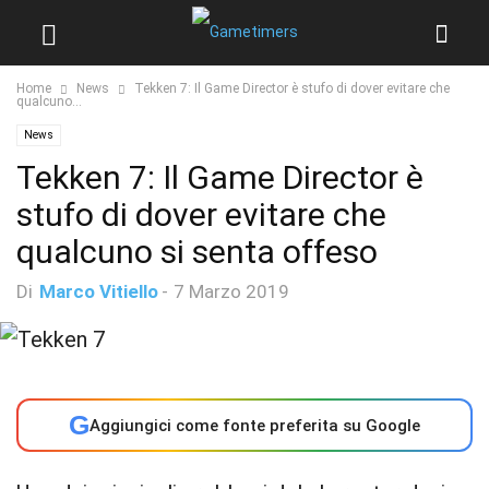
Home
News
Tekken 7: Il Game Director è stufo di dover evitare che
qualcuno...
News
Tekken 7: Il Game Director è
stufo di dover evitare che
qualcuno si senta offeso
Di
Marco Vitiello
-
7 Marzo 2019
G
Aggiungici come fonte preferita su Google