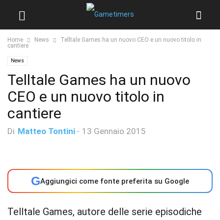
Home
News
Telltale Games ha un nuovo CEO e un nuovo titolo in
cantiere
News
Telltale Games ha un nuovo
CEO e un nuovo titolo in
cantiere
Di
Matteo Tontini
-
13 Gennaio 2015
G
Aggiungici come fonte preferita su Google
Telltale Games, autore delle serie episodiche