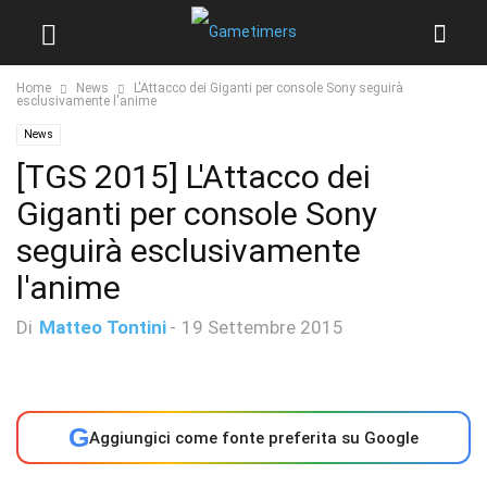
Home
News
L'Attacco dei Giganti per console Sony seguirà
esclusivamente l'anime
News
[TGS 2015] L'Attacco dei
Giganti per console Sony
seguirà esclusivamente
l'anime
Di
Matteo Tontini
-
19 Settembre 2015
G
Aggiungici come fonte preferita su Google