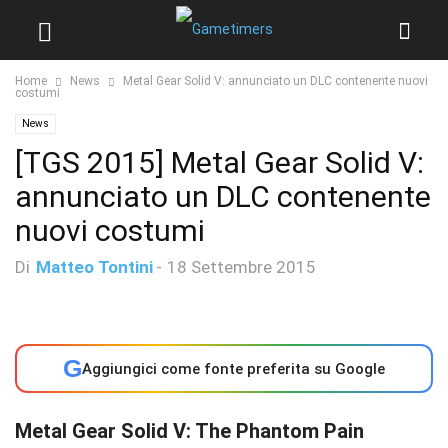
Home
News
Metal Gear Solid V: annunciato un DLC contenente nuovi
costumi
News
[TGS 2015] Metal Gear Solid V:
annunciato un DLC contenente
nuovi costumi
Di
Matteo Tontini
-
18 Settembre 2015
G
Aggiungici come fonte preferita su Google
Metal Gear Solid V: The Phantom Pain