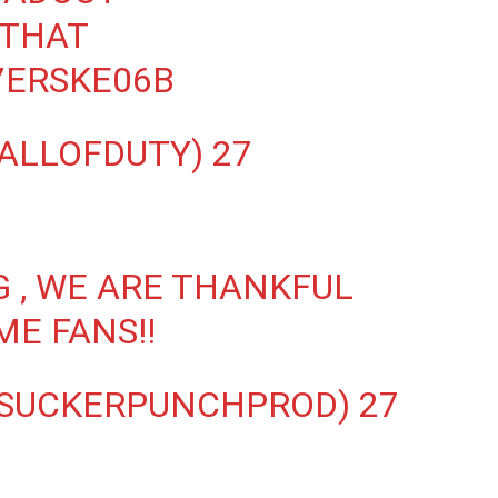
THAT
7ERSKE06B
CALLOFDUTY)
27
G
, WE ARE THANKFUL
E FANS!!
@SUCKERPUNCHPROD)
27