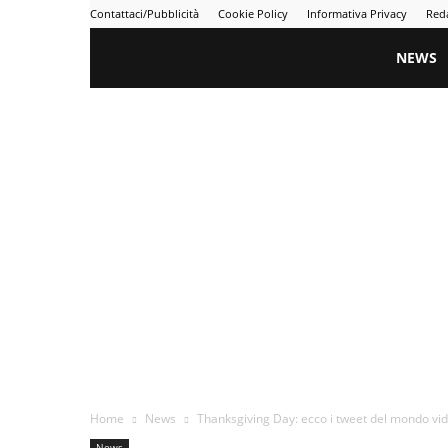
Contattaci/Pubblicità
Cookie Policy
Informativa Privacy
Red
Gametime
NEWS
Home
News
Thanksgiving Day: ecco i tweet del mondo vi
News