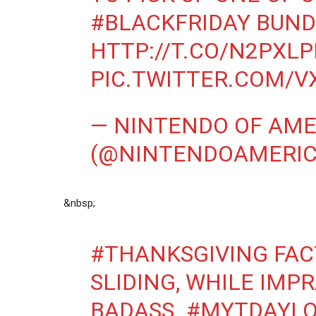
#BLACKFRIDAY
BUND
HTTP://T.CO/N2PXLP
PIC.TWITTER.COM/V
— NINTENDO OF AME
(@NINTENDOAMERI
&nbsp;
#THANKSGIVING
FAC
SLIDING, WHILE IMPR
BADASS.
#MYTDAYL