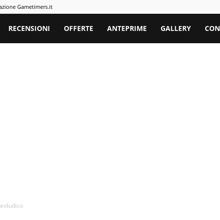
azione Gametimers.it
rs
RECENSIONI
OFFERTE
ANTEPRIME
GALLERY
CON
deoludico