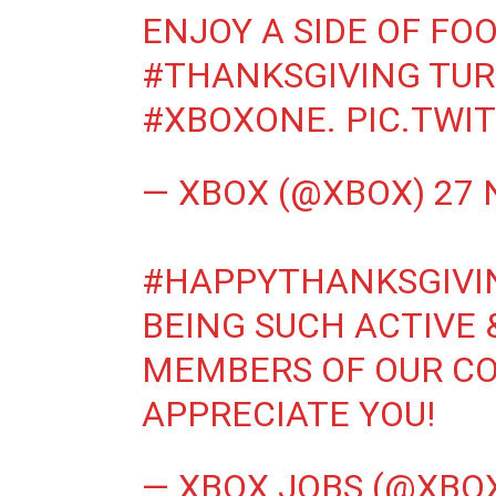
ENJOY A SIDE OF FO
#THANKSGIVING
TUR
#XBOXONE
.
PIC.TWI
— XBOX (@XBOX)
27 
#HAPPYTHANKSGIVI
BEING SUCH ACTIVE 
MEMBERS OF OUR C
APPRECIATE YOU!
— XBOX JOBS (@XBO