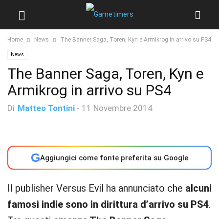
Home
News
The Banner Saga, Toren, Kyn e Armikrog in arrivo su PS4
News
The Banner Saga, Toren, Kyn e
Armikrog in arrivo su PS4
Di
Matteo Tontini
-
11 Novembre 2014
G
Aggiungici come fonte preferita su Google
Il publisher Versus Evil ha annunciato che
alcuni
famosi indie sono in dirittura d’arrivo su PS4
.