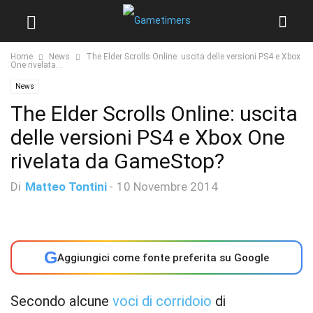
Home
News
The Elder Scrolls Online: uscita delle versioni PS4 e Xbox
One rivelata...
News
The Elder Scrolls Online: uscita
delle versioni PS4 e Xbox One
rivelata da GameStop?
Di
Matteo Tontini
-
10 Novembre 2014
G
Aggiungici come fonte preferita su Google
Secondo alcune
voci di corridoio
di