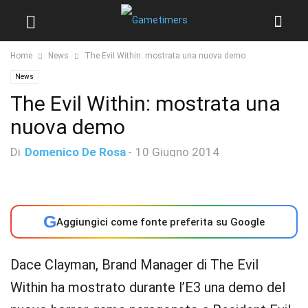
Home
News
The Evil Within: mostrata una nuova demo
News
The Evil Within: mostrata una
nuova demo
Di
Domenico De Rosa
-
10 Giugno 2014
G
Aggiungici come fonte preferita su Google
Dace Clayman, Brand Manager di The Evil
Within ha mostrato durante l’E3 una demo del