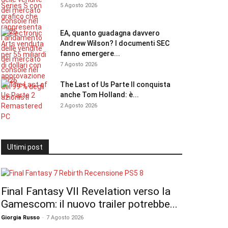
5 Agosto 2026
EA, quanto guadagna davvero
Andrew Wilson? I documenti SEC
fanno emergere...
7 Agosto 2026
The Last of Us Parte II conquista
anche Tom Holland: è...
2 Agosto 2026
Ultimi post
Final Fantasy VII Revelation verso la
Gamescom: il nuovo trailer potrebbe...
Giorgia Russo
-
7 Agosto 2026