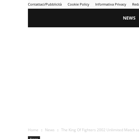
Contattaci/Pubblicità
Cookie Policy
Informativa Privacy
Red
Gametime
NEWS
Home
News
The King Of Fighters 2002 Unlimited Match sa
News