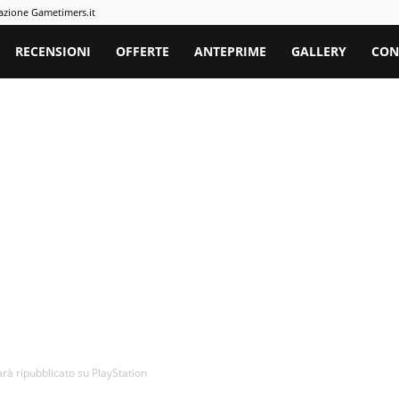
azione Gametimers.it
rs
RECENSIONI
OFFERTE
ANTEPRIME
GALLERY
CON
rà ripubblicato su PlayStation