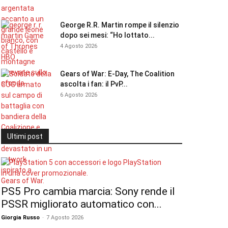
George R.R. Martin rompe il silenzio
dopo sei mesi: “Ho lottato...
4 Agosto 2026
Gears of War: E-Day, The Coalition
ascolta i fan: il PvP...
6 Agosto 2026
Ultimi post
PS5 Pro cambia marcia: Sony rende il
PSSR migliorato automatico con...
Giorgia Russo
-
7 Agosto 2026