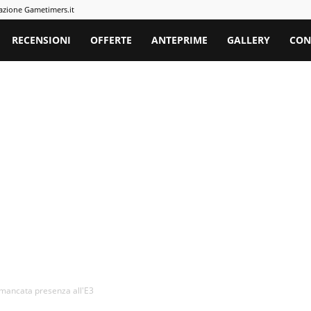
azione Gametimers.it
rs
RECENSIONI
OFFERTE
ANTEPRIME
GALLERY
CON
 mancata presenza all'E3