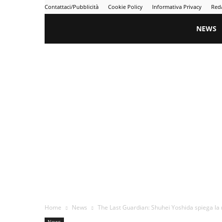
Contattaci/Pubblicità
Cookie Policy
Informativa Privacy
Red
Gametime
NEWS
Home
News
The Last Guardian: Shuhei Yoshida spiega la
News