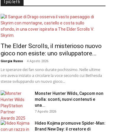
I più letti
The Elder Scrolls, il misterioso nuovo
gioco non esiste: uno sviluppatore...
Giorgia Russo
-
4 Agosto 2026
Le speranze dei fan sono durate pochissimo. Nelle ultime
ore aveva iniziato a circolare la voce secondo cui Bethesda
stesse sviluppando un nuovo gioco...
Monster Hunter Wilds, Capcom non
molla: sconti, nuovi contenuti e
una...
7 Agosto 2026
Hideo Kojima promuove Spider-Man:
Brand New Day: il creatore di