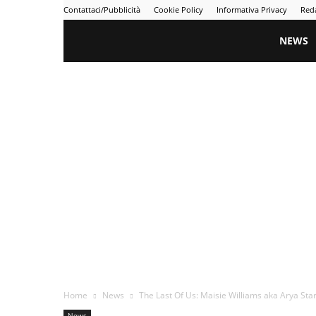
Contattaci/Pubblicità
Cookie Policy
Informativa Privacy
Red
Gametime
NEWS
Home
News
The Last Of Us: Maisie Williams aka Arya Star
News