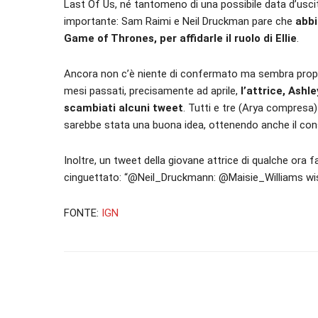
Last Of Us, né tantomeno di una possibile data d’uscit
importante: Sam Raimi e Neil Druckman pare che
abbi
Game of Thrones, per affidarle il ruolo di Ellie
.
Ancora non c’è niente di confermato ma sembra proprio
mesi passati, precisamente ad aprile,
l’attrice, Ashl
scambiati alcuni tweet
. Tutti e tre (Arya compresa)
sarebbe stata una buona idea, ottenendo anche il con
Inoltre, un tweet della giovane attrice di qualche ora f
cinguettato: “@Neil_Druckmann: @Maisie_Williams wish
FONTE:
IGN