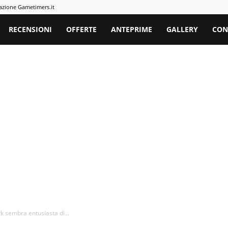
azione Gametimers.it
rs
RECENSIONI
OFFERTE
ANTEPRIME
GALLERY
CON
k sembra entusiasta di...