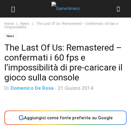
Home
News
The Last Of Us: Remastered – confermati i 60 fps e
l’impossibilità...
News
The Last Of Us: Remastered –
confermati i 60 fps e
l’impossibilità di pre-caricare il
gioco sulla console
Di
Domenico De Rosa
-
21 Giugno 2014
G
Aggiungici come fonte preferita su Google