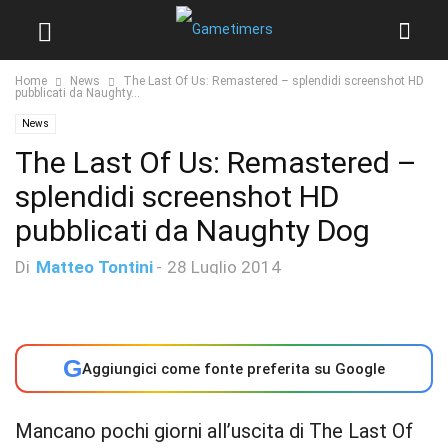
Home
News
The Last Of Us: Remastered – splendidi screenshot HD
pubblicati da Naughty...
News
The Last Of Us: Remastered –
splendidi screenshot HD
pubblicati da Naughty Dog
Di
Matteo Tontini
-
28 Luglio 2014
G
Aggiungici come fonte preferita su Google
Mancano pochi giorni all’uscita di The Last Of