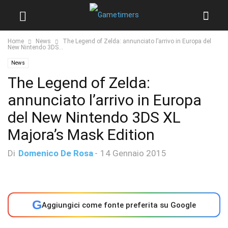
Home
News
The Legend of Zelda: annunciato l’arrivo in Europa del
New Nintendo 3DS...
News
The Legend of Zelda:
annunciato l’arrivo in Europa
del New Nintendo 3DS XL
Majora’s Mask Edition
Di
Domenico De Rosa
-
14 Gennaio 2015
G
Aggiungici come fonte preferita su Google