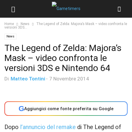
Home
News
The Legend of Zelda: Majora’s Mask – video confronta le
versioni 3DS...
News
The Legend of Zelda: Majora’s
Mask – video confronta le
versioni 3DS e Nintendo 64
Di
Matteo Tontini
-
7 Novembre 2014
G
Aggiungici come fonte preferita su Google
Dopo
l’annuncio del remake
di The Legend of