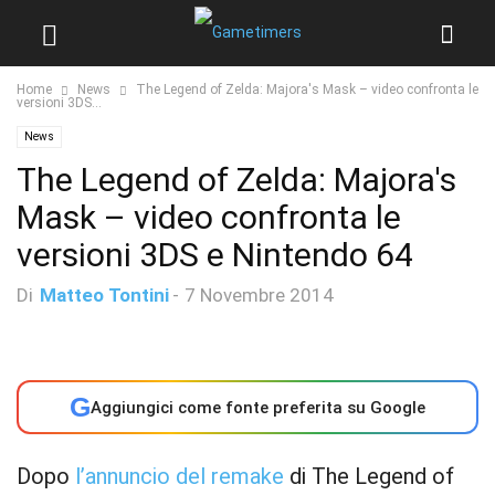
Home
News
The Legend of Zelda: Majora's Mask – video confronta le
versioni 3DS...
News
The Legend of Zelda: Majora's
Mask – video confronta le
versioni 3DS e Nintendo 64
Di
Matteo Tontini
-
7 Novembre 2014
G
Aggiungici come fonte preferita su Google
Dopo
l’annuncio del remake
di The Legend of