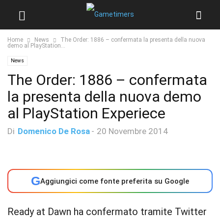
Home
News
The Order: 1886 – confermata la presenta della nuova
demo al PlayStation...
News
The Order: 1886 – confermata
la presenta della nuova demo
al PlayStation Experiece
Di
Domenico De Rosa
-
20 Novembre 2014
G
Aggiungici come fonte preferita su Google
Ready at Dawn ha confermato tramite Twitter