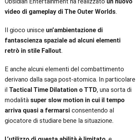
Obsidian Entertainment ha realizzato
un nuovo
video di gameplay di The Outer Worlds
.
Il gioco unisce
un’ambientazione di
fantascienza spaziale ad alcuni elementi
retrò in stile Fallout
.
E anche alcuni elementi del combattimento
derivano dalla saga post-atomica. In particolare
il
Tactical Time Dilatation o TTD
, una sorta di
modalità
super slow motion in cui il tempo
arriva quasi a fermarsi
consentendo al
giocatore di studiare bene la situazione.
L’utilizzo di questa abilità è limitato
, e