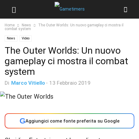
Home
News
The Outer Worlds: Un nuovo gameplay ci mostra il
combat system
News
Video
The Outer Worlds: Un nuovo
gameplay ci mostra il combat
system
Di
Marco Vitiello
-
13 Febbraio 2019
G
Aggiungici come fonte preferita su Google