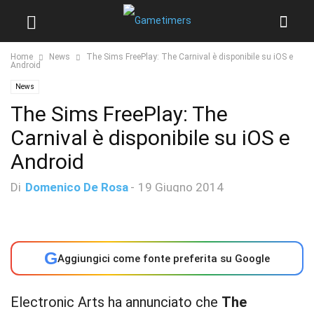
Home
News
The Sims FreePlay: The Carnival è disponibile su iOS e
Android
News
The Sims FreePlay: The
Carnival è disponibile su iOS e
Android
Di
Domenico De Rosa
-
19 Giugno 2014
G
Aggiungici come fonte preferita su Google
Electronic Arts ha annunciato che
The