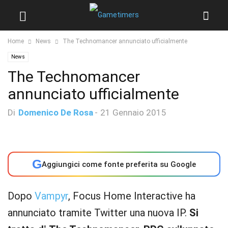
Home
News
The Technomancer annunciato ufficialmente
News
The Technomancer
annunciato ufficialmente
Di
Domenico De Rosa
-
21 Gennaio 2015
G
Aggiungici come fonte preferita su Google
Dopo
Vampyr
, Focus Home Interactive ha
annunciato tramite Twitter una nuova IP.
Si