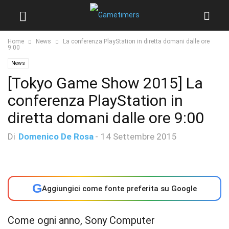
Home
News
La conferenza PlayStation in diretta domani dalle ore
9:00
News
[Tokyo Game Show 2015] La
conferenza PlayStation in
diretta domani dalle ore 9:00
Di
Domenico De Rosa
-
14 Settembre 2015
G
Aggiungici come fonte preferita su Google
Come ogni anno, Sony Computer