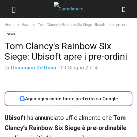
Home
News
Tom Clancy's Rainbow Six Siege: Ubisoft apre i pre-ordini
News
Tom Clancy's Rainbow Six
Siege: Ubisoft apre i pre-ordini
Di
Domenico De Rosa
-
19 Giugno 2014
G
Aggiungici come fonte preferita su Google
Ubisoft
ha annunciato ufficialmente che
Tom
Clancy’s
Rainbow Six Siege
è pre-ordinabile