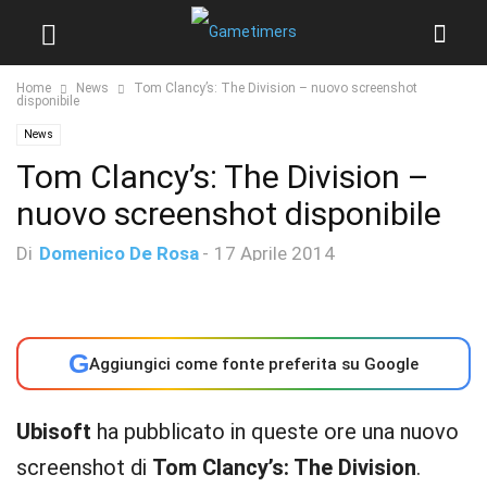
Home
News
Tom Clancy’s: The Division – nuovo screenshot
disponibile
News
Tom Clancy’s: The Division –
nuovo screenshot disponibile
Di
Domenico De Rosa
-
17 Aprile 2014
G
Aggiungici come fonte preferita su Google
Ubisoft
ha pubblicato in queste ore una nuovo
screenshot di
Tom Clancy’s: The Division
.