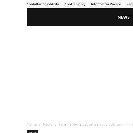
Contattaci/Pubblicità
Cookie Policy
Informativa Privacy
Red
Gametime
NEWS
Home
News
Tom Hardy: le sequenze action dei vari film ha
News