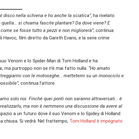
al disco nella schiena e ho anche la sciatica”
, ha rivelato
o quella… si chiama fascite plantare? Da dove viene? E
È come se fosse tutto a pezzi e non migliorerà”
, continua
ali Havoc, film diretto da Gareth Evans, e la serie crime
l suo Venom e lo Spider-Man di Tom Holland e ha
se, ma purtroppo non se n’è mai fatto nulla.
“Ho amato
treggiarmi con le motoseghe… mettetemi su un monociclo e
possibile”
, continua l’attore.
mo solo noi. Finché quei ponti non saranno attraversati… è
be realizzarlo, ma non è nemmeno una discussione da avere al
spazio a un futuro dove il suo Venom e lo Spidey di Holland
a chiusa. Si vedrà. Nel frattempo,
Tom Holland è impegnato