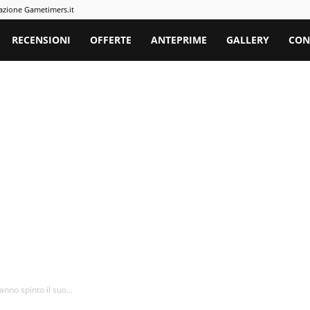
azione Gametimers.it
rs
RECENSIONI
OFFERTE
ANTEPRIME
GALLERY
CON
nno spinto il suo...