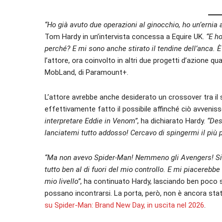
“Ho già avuto due operazioni al ginocchio, ho un’ernia 
Tom Hardy in un’intervista concessa a Equire UK.
“E h
perché? E mi sono anche stirato il tendine dell’anca. 
l’attore, ora coinvolto in altri due progetti d’azione qu
MobLand, di Paramount+.
L’attore avrebbe anche desiderato un crossover tra i
effettivamente fatto il possibile affinché ciò avvenis
interpretare Eddie in Venom”
, ha dichiarato Hardy.
“Des
lanciatemi tutto addosso! Cercavo di spingermi il più 
“Ma non avevo Spider-Man! Nemmeno gli Avengers! Sia
tutto ben al di fuori del mio controllo. E mi piacereb
mio livello”
, ha continuato Hardy, lasciando ben poco 
possano incontrarsi. La porta, però, non è ancora stat
su Spider-Man: Brand New Day, in uscita nel 2026
.