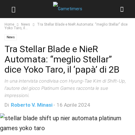
Home
News
Tra Stellar Blade e NieR Automata: “meglio Stellar” dice
Yoko Taro, il...
News
Tra Stellar Blade e NieR
Automata: “meglio Stellar”
dice Yoko Taro, il ‘papà’ di 2B
In una intervista condivisa con Hyung-Tae Kim di Shift-Up,
l'autore del gioco Platinum Games racconta le sue
impressioni.
Di
Roberto V. Minasi
-
16 Aprile 2024