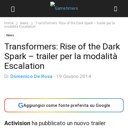
Home
News
Transformers: Rise of the Dark Spark – trailer per la
modalità Escalation
News
Transformers: Rise of the Dark
Spark – trailer per la modalità
Escalation
Di
Domenico De Rosa
-
19 Giugno 2014
G
Aggiungici come fonte preferita su Google
Activision
ha pubblicato un nuovo trailer