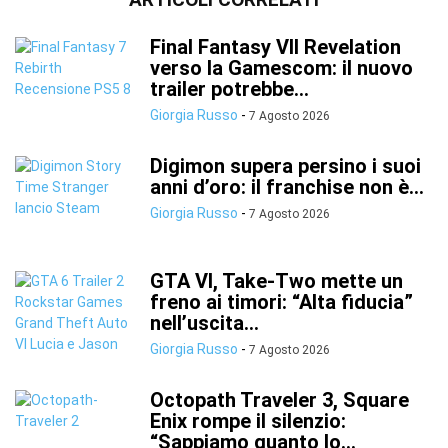
Final Fantasy VII Revelation
verso la Gamescom: il nuovo
trailer potrebbe...
Giorgia Russo
-
7 Agosto 2026
Digimon supera persino i suoi
anni d’oro: il franchise non è...
Giorgia Russo
-
7 Agosto 2026
GTA VI, Take-Two mette un
freno ai timori: “Alta fiducia”
nell’uscita...
Giorgia Russo
-
7 Agosto 2026
Octopath Traveler 3, Square
Enix rompe il silenzio:
“Sappiamo quanto lo...