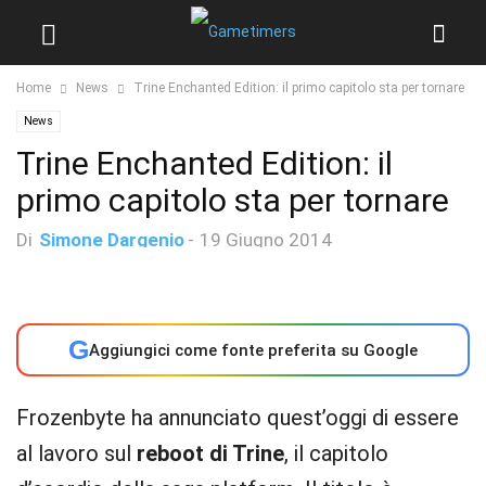
Home
News
Trine Enchanted Edition: il primo capitolo sta per tornare
News
Trine Enchanted Edition: il
primo capitolo sta per tornare
Di
Simone Dargenio
-
19 Giugno 2014
G
Aggiungici come fonte preferita su Google
Frozenbyte ha annunciato quest’oggi di essere
al lavoro sul
reboot di Trine
, il capitolo