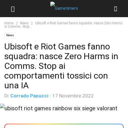
Home
News
Ubisoft e Riot Games fanno squadra: nasce Zero Harms
in Comms. Stop...
News
Ubisoft e Riot Games fanno
squadra: nasce Zero Harms in
Comms. Stop ai
comportamenti tossici con
una IA
Di
Corrado Papucci
-
17 Novembre 2022